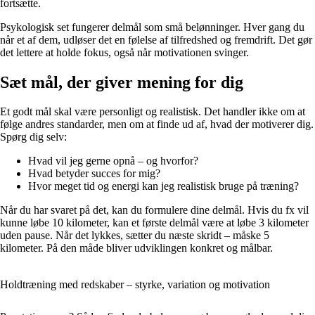
fortsætte.
Psykologisk set fungerer delmål som små belønninger. Hver gang du
når et af dem, udløser det en følelse af tilfredshed og fremdrift. Det gør
det lettere at holde fokus, også når motivationen svinger.
Sæt mål, der giver mening for dig
Et godt mål skal være personligt og realistisk. Det handler ikke om at
følge andres standarder, men om at finde ud af, hvad der motiverer dig.
Spørg dig selv:
Hvad vil jeg gerne opnå – og hvorfor?
Hvad betyder succes for mig?
Hvor meget tid og energi kan jeg realistisk bruge på træning?
Når du har svaret på det, kan du formulere dine delmål. Hvis du fx vil
kunne løbe 10 kilometer, kan et første delmål være at løbe 3 kilometer
uden pause. Når det lykkes, sætter du næste skridt – måske 5
kilometer. På den måde bliver udviklingen konkret og målbar.
Holdtræning med redskaber – styrke, variation og motivation