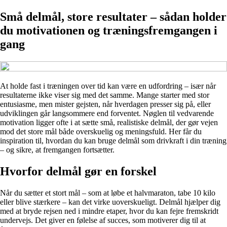
Små delmål, store resultater – sådan holder
du motivationen og træningsfremgangen i
gang
At holde fast i træningen over tid kan være en udfordring – især når
resultaterne ikke viser sig med det samme. Mange starter med stor
entusiasme, men mister gejsten, når hverdagen presser sig på, eller
udviklingen går langsommere end forventet. Nøglen til vedvarende
motivation ligger ofte i at sætte små, realistiske delmål, der gør vejen
mod det store mål både overskuelig og meningsfuld. Her får du
inspiration til, hvordan du kan bruge delmål som drivkraft i din træning
– og sikre, at fremgangen fortsætter.
Hvorfor delmål gør en forskel
Når du sætter et stort mål – som at løbe et halvmaraton, tabe 10 kilo
eller blive stærkere – kan det virke uoverskueligt. Delmål hjælper dig
med at bryde rejsen ned i mindre etaper, hvor du kan fejre fremskridt
undervejs. Det giver en følelse af succes, som motiverer dig til at