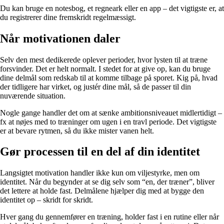
Du kan bruge en notesbog, et regneark eller en app – det vigtigste er, at
du registrerer dine fremskridt regelmæssigt.
Når motivationen daler
Selv den mest dedikerede oplever perioder, hvor lysten til at træne
forsvinder. Det er helt normalt. I stedet for at give op, kan du bruge
dine delmål som redskab til at komme tilbage på sporet. Kig på, hvad
der tidligere har virket, og justér dine mål, så de passer til din
nuværende situation.
Nogle gange handler det om at sænke ambitionsniveauet midlertidigt –
fx at nøjes med to træninger om ugen i en travl periode. Det vigtigste
er at bevare rytmen, så du ikke mister vanen helt.
Gør processen til en del af din identitet
Langsigtet motivation handler ikke kun om viljestyrke, men om
identitet. Når du begynder at se dig selv som “en, der træner”, bliver
det lettere at holde fast. Delmålene hjælper dig med at bygge den
identitet op – skridt for skridt.
Hver gang du gennemfører en træning, holder fast i en rutine eller når