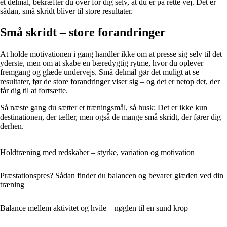
et delmål, bekræfter du over for dig selv, at du er på rette vej. Det er
sådan, små skridt bliver til store resultater.
Små skridt – store forandringer
At holde motivationen i gang handler ikke om at presse sig selv til det
yderste, men om at skabe en bæredygtig rytme, hvor du oplever
fremgang og glæde undervejs. Små delmål gør det muligt at se
resultater, før de store forandringer viser sig – og det er netop det, der
får dig til at fortsætte.
Så næste gang du sætter et træningsmål, så husk: Det er ikke kun
destinationen, der tæller, men også de mange små skridt, der fører dig
derhen.
Holdtræning med redskaber – styrke, variation og motivation
Præstationspres? Sådan finder du balancen og bevarer glæden ved din
træning
Balance mellem aktivitet og hvile – nøglen til en sund krop