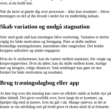
over, at du holdt fast.
Når du lærer at glæde dig over processen – ikke kun resultatet – bliver
træningen en del af din livsstil i stedet for en midlertidig indsats.
Skab variation og undgå stagnation
Selv med gode mål kan træningen blive ensformig. Variation er derfor
vigtig for både motivation og fremgang. Prøv at skifte mellem
forskellige træningsformer, intensiteter eller omgivelser. Det holder
kroppen udfordret og sindet engageret.
Hvis du fx styrketræner, kan du variere mellem maskiner, frie vægte og
kropsvægtøvelser. Hvis du løber, kan du skifte mellem korte, hurtige
ture og længere, rolige distancer. Små ændringer kan gøre en stor
forskel for både motivation og resultater.
Brug træningsdagbog eller app
At føre log over din træning kan være en effektiv måde at holde styr på
dine delmål. Det giver overblik over, hvor langt du er kommet, og
hjælper dig med at justere, hvis du går i stå. Mange oplever, at det at
kunne se sin udvikling sort på hvidt giver et ekstra skub til at fortsætte.