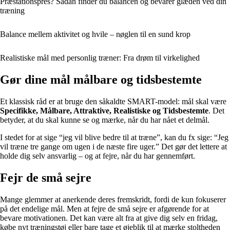
Præstationspres? Sådan finder du balancen og bevarer glæden ved din
træning
Balance mellem aktivitet og hvile – nøglen til en sund krop
Realistiske mål med personlig træner: Fra drøm til virkelighed
Gør dine mål målbare og tidsbestemte
Et klassisk råd er at bruge den såkaldte SMART-model: mål skal være
Specifikke, Målbare, Attraktive, Realistiske og Tidsbestemte
. Det
betyder, at du skal kunne se og mærke, når du har nået et delmål.
I stedet for at sige “jeg vil blive bedre til at træne”, kan du fx sige: “Jeg
vil træne tre gange om ugen i de næste fire uger.” Det gør det lettere at
holde dig selv ansvarlig – og at fejre, når du har gennemført.
Fejr de små sejre
Mange glemmer at anerkende deres fremskridt, fordi de kun fokuserer
på det endelige mål. Men at fejre de små sejre er afgørende for at
bevare motivationen. Det kan være alt fra at give dig selv en fridag,
købe nyt træningstøj eller bare tage et øjeblik til at mærke stoltheden