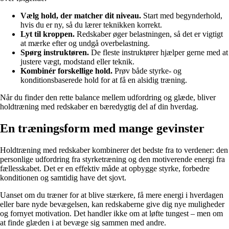
Vælg hold, der matcher dit niveau.
Start med begynderhold,
hvis du er ny, så du lærer teknikken korrekt.
Lyt til kroppen.
Redskaber øger belastningen, så det er vigtigt
at mærke efter og undgå overbelastning.
Spørg instruktøren.
De fleste instruktører hjælper gerne med at
justere vægt, modstand eller teknik.
Kombinér forskellige hold.
Prøv både styrke- og
konditionsbaserede hold for at få en alsidig træning.
Når du finder den rette balance mellem udfordring og glæde, bliver
holdtræning med redskaber en bæredygtig del af din hverdag.
En træningsform med mange gevinster
Holdtræning med redskaber kombinerer det bedste fra to verdener: den
personlige udfordring fra styrketræning og den motiverende energi fra
fællesskabet. Det er en effektiv måde at opbygge styrke, forbedre
konditionen og samtidig have det sjovt.
Uanset om du træner for at blive stærkere, få mere energi i hverdagen
eller bare nyde bevægelsen, kan redskaberne give dig nye muligheder
og fornyet motivation. Det handler ikke om at løfte tungest – men om
at finde glæden i at bevæge sig sammen med andre.