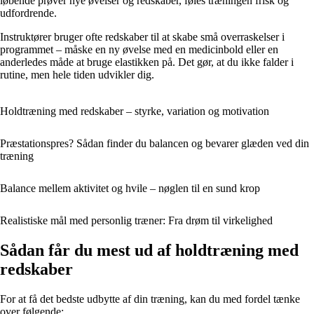
løbende prøver nye øvelser og redskaber, føles træningen frisk og
udfordrende.
Instruktører bruger ofte redskaber til at skabe små overraskelser i
programmet – måske en ny øvelse med en medicinbold eller en
anderledes måde at bruge elastikken på. Det gør, at du ikke falder i
rutine, men hele tiden udvikler dig.
Holdtræning med redskaber – styrke, variation og motivation
Præstationspres? Sådan finder du balancen og bevarer glæden ved din
træning
Balance mellem aktivitet og hvile – nøglen til en sund krop
Realistiske mål med personlig træner: Fra drøm til virkelighed
Sådan får du mest ud af holdtræning med
redskaber
For at få det bedste udbytte af din træning, kan du med fordel tænke
over følgende: