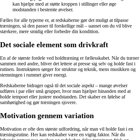
kan hjælpe med at støtte kroppen i stillinger eller øge
modstanden i bestemte øvelser.
Fælles for alle typerne er, at redskaberne gør det muligt at tilpasse
træningen, så den passer til forskellige mål – uanset om du vil blive
stærkere, mere smidig eller forbedre din kondition.
Det sociale element som drivkraft
En af de største fordele ved holdtræning er fællesskabet. Når du træner
sammen med andre, bliver det lettere at presse sig selv og holde fast i
rutinen. Instruktøren sørger for struktur og teknik, mens musikken og
stemningen i rummet giver energi.
Redskaberne bidrager også til det sociale aspekt – mange øvelser
udføres i par eller små grupper, hvor man hjælper hinanden med at
holde tempoet eller justere modstanden. Det skaber en følelse af
samhørighed og gør træningen sjovere.
Motivation gennem variation
Motivation er ofte den største udfordring, når man vil holde fast i en
træningsrutine. Her kan redskaber være en vigtig faktor. Når du