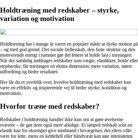
Holdtræning med redskaber – styrke,
variation og motivation
Holdtræning har i mange år været en populær måde at dyrke motion på
– og med god grund. Det sociale fællesskab, den faste struktur og den
motiverende energi i rummet gør det lettere at holde fast i træningen.
Når der samtidig inddrages redskaber som vægte, elastikker, bolde eller
stepbænke, får træningen en ekstra dimension: mere variation, større
udfordring og bedre resultater.
Her får du et overblik over, hvorfor holdtræning med redskaber kan
være en effektiv og inspirerende vej til bedre styrke, kondition og
motivation.
Hvorfor træne med redskaber?
Redskaber i holdtræning handler ikke kun om at gøre øvelserne
sværere – de gør dem også mere alsidige. Et simpelt redskab som en
elastik kan for eksempel give modstand i bevægelser, der ellers ville
være for lette, mens en kettlebell eller håndvægt kan øge intensiteten