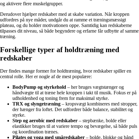
og aktivere flere muskelgrupper.
Derudover hjælper redskaber med at skabe variation. Når kroppen
udfordres på nye måder, undgår du at ramme et træningsmæssigt
plateau, og du holder motivationen oppe. Samtidig kan redskaberne
tilpasses dit niveau, så både begyndere og erfarne får udbytte af samme
træning.
Forskellige typer af holdtræning med
redskaber
Der findes mange former for holdtræning, hvor redskaber spiller en
central rolle. Her er nogle af de mest populære:
BodyPump og styrkehold
– her bruges vægtstænger og
håndvægte til at træne hele kroppen i takt til musik. Fokus er på
udholdenhed og toning frem for maksimal styrke.
TRX og slyngetræning
– kropsvægt kombineres med stropper,
der hænger fra loftet. Det udfordrer både balance, stabilitet og
styrke.
Step og aerobic med redskaber
– stepbænke, bolde eller
elastikker bruges til at variere tempo og bevægelse, så både puls
og koordination trænes.
Pilates og yoga med småredskaber
– bolde, blokke og bånd