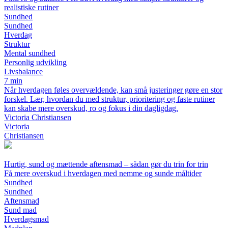
realistiske rutiner
Sundhed
Sundhed
Hverdag
Struktur
Mental sundhed
Personlig udvikling
Livsbalance
7 min
Når hverdagen føles overvældende, kan små justeringer gøre en stor
forskel. Lær, hvordan du med struktur, prioritering og faste rutiner
kan skabe mere overskud, ro og fokus i din dagligdag.
Victoria Christiansen
Victoria
Christiansen
Hurtig, sund og mættende aftensmad – sådan gør du trin for trin
Få mere overskud i hverdagen med nemme og sunde måltider
Sundhed
Sundhed
Aftensmad
Sund mad
Hverdagsmad