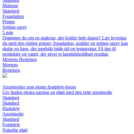
Skønhed
Makeup
Skønhed
Foundation
Primer
Setting spray
5 min
Drømmer du om en makeup, der holder hele dagen? Lær hvordan
du med den rigtige primer, foundation, pudder og setting spray kan
skabe en base, der modstår både tid og temperatur. Få tips til
produkter og vaner, der giver et langtidsholdbart resultat.
Mortens Bertelsen
Mortens
Bertelsen
Ansigtsolier som ekstra fugtpleje-boost
Giv huden ekstra næring og glød med den rette ansigtsolie
Skønhed
Skønhed
Hudpleje
Ansigtsolie
Skønhed
Fugtpleje
Naturlig glød