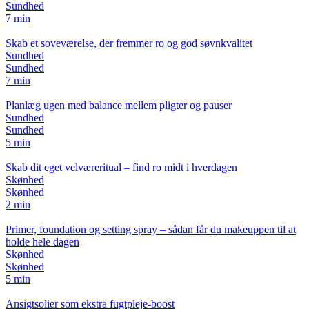
Sundhed
7 min
Skab et soveværelse, der fremmer ro og god søvnkvalitet
Sundhed
Sundhed
7 min
Planlæg ugen med balance mellem pligter og pauser
Sundhed
Sundhed
5 min
Skab dit eget velværeritual – find ro midt i hverdagen
Skønhed
Skønhed
2 min
Primer, foundation og setting spray – sådan får du makeuppen til at
holde hele dagen
Skønhed
Skønhed
5 min
Ansigtsolier som ekstra fugtpleje-boost