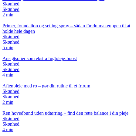
Skønhed
Skønhed
2 min
Primer, foundation og setting spray – sådan får du makeuppen til at
holde hele dagen
Skønhed
Skønhed
5 min
Ansigtsolier som ekstra fugtpleje-boost
Skønhed
Skønhed
4 min
Aftenpleje med ro – gør din rutine til et frirum
Skønhed
Skønhed
2 min
Ren hovedbund uden udtørring – find den rette balance i din pleje
Skønhed
Skønhed
4 min