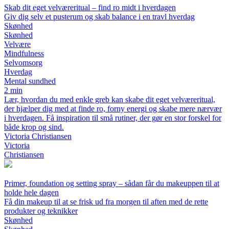
Skab dit eget velværeritual – find ro midt i hverdagen
Giv dig selv et pusterum og skab balance i en travl hverdag
Skønhed
Skønhed
Velvære
Mindfulness
Selvomsorg
Hverdag
Mental sundhed
2 min
Lær, hvordan du med enkle greb kan skabe dit eget velværeritual,
der hjælper dig med at finde ro, forny energi og skabe mere nærvær
i hverdagen. Få inspiration til små rutiner, der gør en stor forskel for
både krop og sind.
Victoria Christiansen
Victoria
Christiansen
Primer, foundation og setting spray – sådan får du makeuppen til at
holde hele dagen
Få din makeup til at se frisk ud fra morgen til aften med de rette
produkter og teknikker
Skønhed