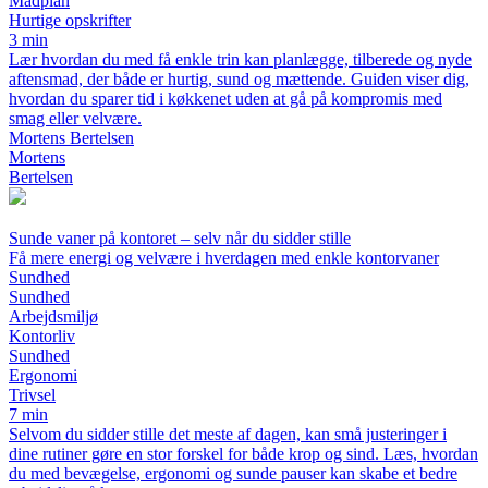
Madplan
Hurtige opskrifter
3 min
Lær hvordan du med få enkle trin kan planlægge, tilberede og nyde
aftensmad, der både er hurtig, sund og mættende. Guiden viser dig,
hvordan du sparer tid i køkkenet uden at gå på kompromis med
smag eller velvære.
Mortens Bertelsen
Mortens
Bertelsen
Sunde vaner på kontoret – selv når du sidder stille
Få mere energi og velvære i hverdagen med enkle kontorvaner
Sundhed
Sundhed
Arbejdsmiljø
Kontorliv
Sundhed
Ergonomi
Trivsel
7 min
Selvom du sidder stille det meste af dagen, kan små justeringer i
dine rutiner gøre en stor forskel for både krop og sind. Læs, hvordan
du med bevægelse, ergonomi og sunde pauser kan skabe et bedre