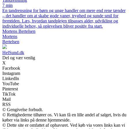
Tandrensning
7 min
En tandrensning for børn og unge handler om mere end rene tænder
– det handler om at skabe gode vaner, tryghed og sunde smil for
fremtiden. Læs, hvordan tandplejen tilpasses alder, udvikling og
individuelle behov, så oplevelsen bliver positiv fra start.
Mortens Bertelsen
Mortens
Bertelsen
HelSund.dk
Del og vær venlig
X
Facebook
Instagram
LinkedIn
YouTube
Pinterest
TikTok
Mail
RSS
© Gengivelse forbudt.
© Rettighederne tilhører os. Vi kan få en lille andel af salget, hvis du
køber via links på denne hjemmeside.
© Dette site er omfattet af ophavsret. Ved køb via vores links kan vi