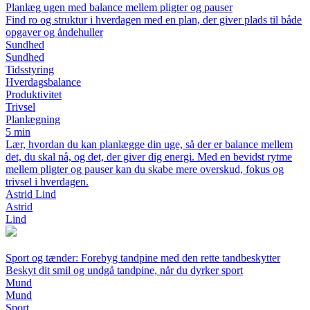
Planlæg ugen med balance mellem pligter og pauser
Find ro og struktur i hverdagen med en plan, der giver plads til både
opgaver og åndehuller
Sundhed
Sundhed
Tidsstyring
Hverdagsbalance
Produktivitet
Trivsel
Planlægning
5 min
Lær, hvordan du kan planlægge din uge, så der er balance mellem
det, du skal nå, og det, der giver dig energi. Med en bevidst rytme
mellem pligter og pauser kan du skabe mere overskud, fokus og
trivsel i hverdagen.
Astrid Lind
Astrid
Lind
Sport og tænder: Forebyg tandpine med den rette tandbeskytter
Beskyt dit smil og undgå tandpine, når du dyrker sport
Mund
Mund
Sport