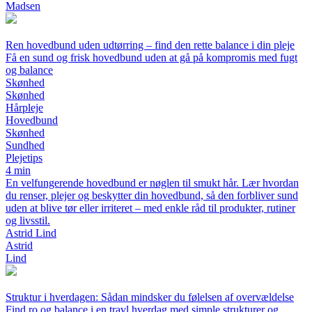
Madsen
Ren hovedbund uden udtørring – find den rette balance i din pleje
Få en sund og frisk hovedbund uden at gå på kompromis med fugt
og balance
Skønhed
Skønhed
Hårpleje
Hovedbund
Skønhed
Sundhed
Plejetips
4 min
En velfungerende hovedbund er nøglen til smukt hår. Lær hvordan
du renser, plejer og beskytter din hovedbund, så den forbliver sund
uden at blive tør eller irriteret – med enkle råd til produkter, rutiner
og livsstil.
Astrid Lind
Astrid
Lind
Struktur i hverdagen: Sådan mindsker du følelsen af overvældelse
Find ro og balance i en travl hverdag med simple strukturer og