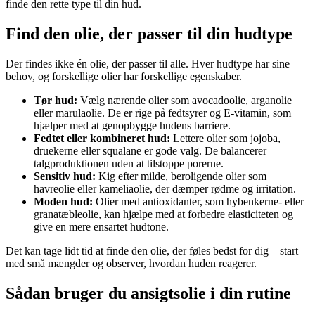
finde den rette type til din hud.
Find den olie, der passer til din hudtype
Der findes ikke én olie, der passer til alle. Hver hudtype har sine
behov, og forskellige olier har forskellige egenskaber.
Tør hud:
Vælg nærende olier som avocadoolie, arganolie
eller marulaolie. De er rige på fedtsyrer og E-vitamin, som
hjælper med at genopbygge hudens barriere.
Fedtet eller kombineret hud:
Lettere olier som jojoba,
druekerne eller squalane er gode valg. De balancerer
talgproduktionen uden at tilstoppe porerne.
Sensitiv hud:
Kig efter milde, beroligende olier som
havreolie eller kameliaolie, der dæmper rødme og irritation.
Moden hud:
Olier med antioxidanter, som hybenkerne- eller
granatæbleolie, kan hjælpe med at forbedre elasticiteten og
give en mere ensartet hudtone.
Det kan tage lidt tid at finde den olie, der føles bedst for dig – start
med små mængder og observer, hvordan huden reagerer.
Sådan bruger du ansigtsolie i din rutine