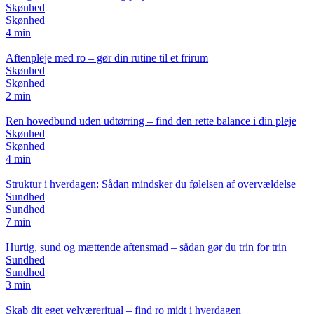
Skønhed
Skønhed
4 min
Aftenpleje med ro – gør din rutine til et frirum
Skønhed
Skønhed
2 min
Ren hovedbund uden udtørring – find den rette balance i din pleje
Skønhed
Skønhed
4 min
Struktur i hverdagen: Sådan mindsker du følelsen af overvældelse
Sundhed
Sundhed
7 min
Hurtig, sund og mættende aftensmad – sådan gør du trin for trin
Sundhed
Sundhed
3 min
Skab dit eget velværeritual – find ro midt i hverdagen