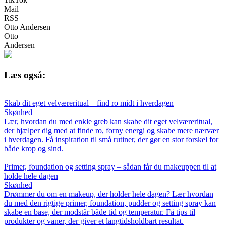
Mail
RSS
Otto Andersen
Otto
Andersen
Læs også:
Skab dit eget velværeritual – find ro midt i hverdagen
Skønhed
Lær, hvordan du med enkle greb kan skabe dit eget velværeritual,
der hjælper dig med at finde ro, forny energi og skabe mere nærvær
i hverdagen. Få inspiration til små rutiner, der gør en stor forskel for
både krop og sind.
Primer, foundation og setting spray – sådan får du makeuppen til at
holde hele dagen
Skønhed
Drømmer du om en makeup, der holder hele dagen? Lær hvordan
du med den rigtige primer, foundation, pudder og setting spray kan
skabe en base, der modstår både tid og temperatur. Få tips til
produkter og vaner, der giver et langtidsholdbart resultat.