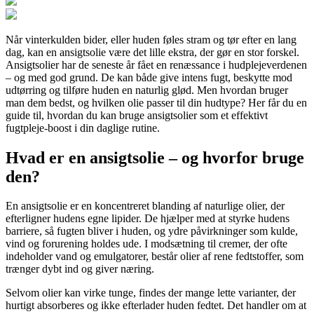
Når vinterkulden bider, eller huden føles stram og tør efter en lang
dag, kan en ansigtsolie være det lille ekstra, der gør en stor forskel.
Ansigtsolier har de seneste år fået en renæssance i hudplejeverdenen
– og med god grund. De kan både give intens fugt, beskytte mod
udtørring og tilføre huden en naturlig glød. Men hvordan bruger
man dem bedst, og hvilken olie passer til din hudtype? Her får du en
guide til, hvordan du kan bruge ansigtsolier som et effektivt
fugtpleje-boost i din daglige rutine.
Hvad er en ansigtsolie – og hvorfor bruge
den?
En ansigtsolie er en koncentreret blanding af naturlige olier, der
efterligner hudens egne lipider. De hjælper med at styrke hudens
barriere, så fugten bliver i huden, og ydre påvirkninger som kulde,
vind og forurening holdes ude. I modsætning til cremer, der ofte
indeholder vand og emulgatorer, består olier af rene fedtstoffer, som
trænger dybt ind og giver næring.
Selvom olier kan virke tunge, findes der mange lette varianter, der
hurtigt absorberes og ikke efterlader huden fedtet. Det handler om at