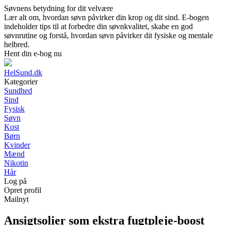
Søvnens betydning for dit velvære
Lær alt om, hvordan søvn påvirker din krop og dit sind. E-bogen
indeholder tips til at forbedre din søvnkvalitet, skabe en god
søvnrutine og forstå, hvordan søvn påvirker dit fysiske og mentale
helbred.
Hent din e-bog nu
HelSund.dk
Kategorier
Sundhed
Sind
Fysisk
Søvn
Kost
Børn
Kvinder
Mænd
Nikotin
Hår
Log på
Opret profil
Mailnyt
Ansigtsolier som ekstra fugtpleje-boost