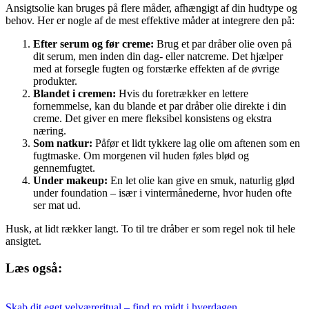
Ansigtsolie kan bruges på flere måder, afhængigt af din hudtype og
behov. Her er nogle af de mest effektive måder at integrere den på:
Efter serum og før creme:
Brug et par dråber olie oven på
dit serum, men inden din dag- eller natcreme. Det hjælper
med at forsegle fugten og forstærke effekten af de øvrige
produkter.
Blandet i cremen:
Hvis du foretrækker en lettere
fornemmelse, kan du blande et par dråber olie direkte i din
creme. Det giver en mere fleksibel konsistens og ekstra
næring.
Som natkur:
Påfør et lidt tykkere lag olie om aftenen som en
fugtmaske. Om morgenen vil huden føles blød og
gennemfugtet.
Under makeup:
En let olie kan give en smuk, naturlig glød
under foundation – især i vintermånederne, hvor huden ofte
ser mat ud.
Husk, at lidt rækker langt. To til tre dråber er som regel nok til hele
ansigtet.
Læs også:
Skab dit eget velværeritual – find ro midt i hverdagen