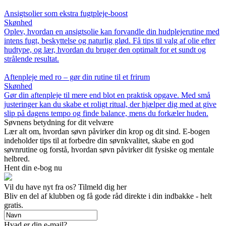
Ansigtsolier som ekstra fugtpleje-boost
Skønhed
Oplev, hvordan en ansigtsolie kan forvandle din hudplejerutine med
intens fugt, beskyttelse og naturlig glød. Få tips til valg af olie efter
hudtype, og lær, hvordan du bruger den optimalt for et sundt og
strålende resultat.
Aftenpleje med ro – gør din rutine til et frirum
Skønhed
Gør din aftenpleje til mere end blot en praktisk opgave. Med små
justeringer kan du skabe et roligt ritual, der hjælper dig med at give
slip på dagens tempo og finde balance, mens du forkæler huden.
Søvnens betydning for dit velvære
Lær alt om, hvordan søvn påvirker din krop og dit sind. E-bogen
indeholder tips til at forbedre din søvnkvalitet, skabe en god
søvnrutine og forstå, hvordan søvn påvirker dit fysiske og mentale
helbred.
Hent din e-bog nu
Vil du have nyt fra os? Tilmeld dig her
Bliv en del af klubben og få gode råd direkte i din indbakke - helt
gratis.
Hvad er din e-mail?