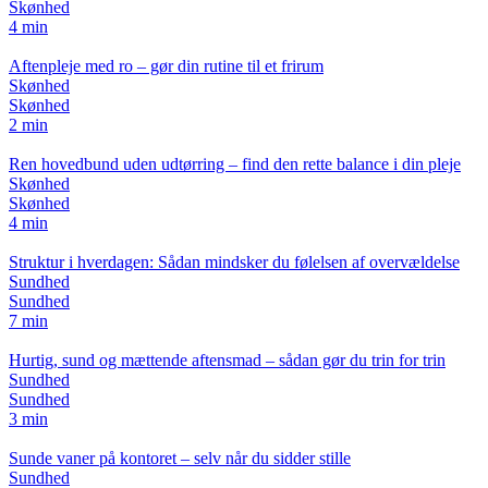
Skønhed
4 min
Aftenpleje med ro – gør din rutine til et frirum
Skønhed
Skønhed
2 min
Ren hovedbund uden udtørring – find den rette balance i din pleje
Skønhed
Skønhed
4 min
Struktur i hverdagen: Sådan mindsker du følelsen af overvældelse
Sundhed
Sundhed
7 min
Hurtig, sund og mættende aftensmad – sådan gør du trin for trin
Sundhed
Sundhed
3 min
Sunde vaner på kontoret – selv når du sidder stille
Sundhed