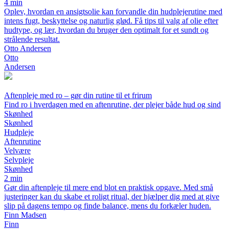
4 min
Oplev, hvordan en ansigtsolie kan forvandle din hudplejerutine med
intens fugt, beskyttelse og naturlig glød. Få tips til valg af olie efter
hudtype, og lær, hvordan du bruger den optimalt for et sundt og
strålende resultat.
Otto Andersen
Otto
Andersen
Aftenpleje med ro – gør din rutine til et frirum
Find ro i hverdagen med en aftenrutine, der plejer både hud og sind
Skønhed
Skønhed
Hudpleje
Aftenrutine
Velvære
Selvpleje
Skønhed
2 min
Gør din aftenpleje til mere end blot en praktisk opgave. Med små
justeringer kan du skabe et roligt ritual, der hjælper dig med at give
slip på dagens tempo og finde balance, mens du forkæler huden.
Finn Madsen
Finn