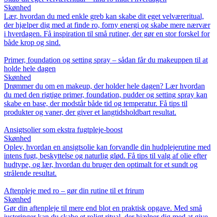
Skønhed
Lær, hvordan du med enkle greb kan skabe dit eget velværeritual,
der hjælper dig med at finde ro, forny energi og skabe mere nærvær
i hverdagen. Få inspiration til små rutiner, der gør en stor forskel for
både krop og sind.
Primer, foundation og setting spray – sådan får du makeuppen til at
holde hele dagen
Skønhed
Drømmer du om en makeup, der holder hele dagen? Lær hvordan
du med den rigtige primer, foundation, pudder og setting spray kan
skabe en base, der modstår både tid og temperatur. Få tips til
produkter og vaner, der giver et langtidsholdbart resultat.
Ansigtsolier som ekstra fugtpleje-boost
Skønhed
Oplev, hvordan en ansigtsolie kan forvandle din hudplejerutine med
intens fugt, beskyttelse og naturlig glød. Få tips til valg af olie efter
hudtype, og lær, hvordan du bruger den optimalt for et sundt og
strålende resultat.
Aftenpleje med ro – gør din rutine til et frirum
Skønhed
Gør din aftenpleje til mere end blot en praktisk opgave. Med små
justeringer kan du skabe et roligt ritual, der hjælper dig med at give