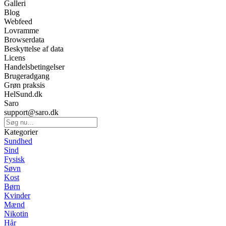
Galleri
Blog
Webfeed
Lovramme
Browserdata
Beskyttelse af data
Licens
Handelsbetingelser
Brugeradgang
Grøn praksis
HelSund.dk
Saro
support@saro.dk
Kategorier
Sundhed
Sind
Fysisk
Søvn
Kost
Børn
Kvinder
Mænd
Nikotin
Hår