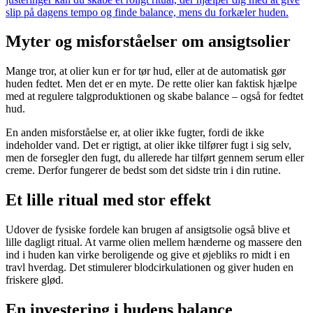
slip på dagens tempo og finde balance, mens du forkæler huden.
Myter og misforståelser om ansigtsolier
Mange tror, at olier kun er for tør hud, eller at de automatisk gør
huden fedtet. Men det er en myte. De rette olier kan faktisk hjælpe
med at regulere talgproduktionen og skabe balance – også for fedtet
hud.
En anden misforståelse er, at olier ikke fugter, fordi de ikke
indeholder vand. Det er rigtigt, at olier ikke tilfører fugt i sig selv,
men de forsegler den fugt, du allerede har tilført gennem serum eller
creme. Derfor fungerer de bedst som det sidste trin i din rutine.
Et lille ritual med stor effekt
Udover de fysiske fordele kan brugen af ansigtsolie også blive et
lille dagligt ritual. At varme olien mellem hænderne og massere den
ind i huden kan virke beroligende og give et øjebliks ro midt i en
travl hverdag. Det stimulerer blodcirkulationen og giver huden en
friskere glød.
En investering i hudens balance