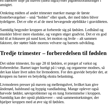
en mørkere linje på maven (linea nigra) eller pigmentforandringer i
ansigtet.
Omkring midten af andet trimester mærker mange de første
fosterbevægelser – små “bobler” eller spark, der med tiden bliver
tydeligere. Det er ofte et af de mest bevægende øjeblikke i graviditeten.
Samtidig begynder kroppen at forberede sig på fødslen. Ledbånd og
muskler bliver mere elastiske, og vægten stiger gradvist. Det er en god
tid til at fokusere på sund kost, let motion og hvile – alt sammen
faktorer, der støtter både morens velvære og barnets udvikling.
Tredje trimester – forberedelsen til fødslen
Det sidste trimester, fra uge 28 til fødslen, er præget af vækst og
forberedelse. Barnet tager hurtigt på i vægt, og organerne modnes, så
det kan klare livet uden for livmoderen. For den gravide betyder det, at
kroppen nu bærer en betydelig ekstra belastning.
Livmoderen presser på maven og mellemgulvet, hvilket kan give
åndenød, halsbrand og hyppig vandladning. Mange oplever også
hævede fødder, søvnproblemer og en tung fornemmelse i kroppen.
Samtidig kan der opstå plukkeveer – små sammentrækninger, der
hjælper kroppen med at øve sig til fødslen.