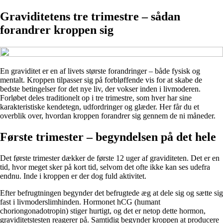
Graviditetens tre trimestre – sådan
forandrer kroppen sig
En graviditet er en af livets største forandringer – både fysisk og
mentalt. Kroppen tilpasser sig på forbløffende vis for at skabe de
bedste betingelser for det nye liv, der vokser inden i livmoderen.
Forløbet deles traditionelt op i tre trimestre, som hver har sine
karakteristiske kendetegn, udfordringer og glæder. Her får du et
overblik over, hvordan kroppen forandrer sig gennem de ni måneder.
Første trimester – begyndelsen på det hele
Det første trimester dækker de første 12 uger af graviditeten. Det er en
tid, hvor meget sker på kort tid, selvom det ofte ikke kan ses udefra
endnu. Inde i kroppen er der dog fuld aktivitet.
Efter befrugtningen begynder det befrugtede æg at dele sig og sætte sig
fast i livmoderslimhinden. Hormonet hCG (humant
choriongonadotropin) stiger hurtigt, og det er netop dette hormon,
graviditetstesten reagerer på. Samtidig begynder kroppen at producere