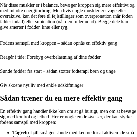
Når disse muskler er i balance, bevæger kroppen sig mere effektivt og
med mindre energiforbrug. Men hvis nogle muskler er svage eller
overaktive, kan det føre til fejlstillinger som overpronation (når foden
falder indad) eller supination (når den ruller udad). Begge dele kan
give smerter i fødder, knæ eller ryg.
Fodens samspil med kroppen – sådan opnås en effektiv gang
Reagér i tide: Forebyg overbelastning af dine fødder
Sunde fødder fra start – sådan støtter fodterapi børn og unge
Giv skoene nyt liv med enkle udskiftninger
Sådan træner du en mere effektiv gang
En effektiv gang handler ikke kun om at gå hurtigt, men om at bevæge
sig med kontrol og lethed. Her er nogle enkle øvelser, der kan styrke
fodens samspil med kroppen:
Tågreb:
Løft små genstande med tæerne for at aktivere de små