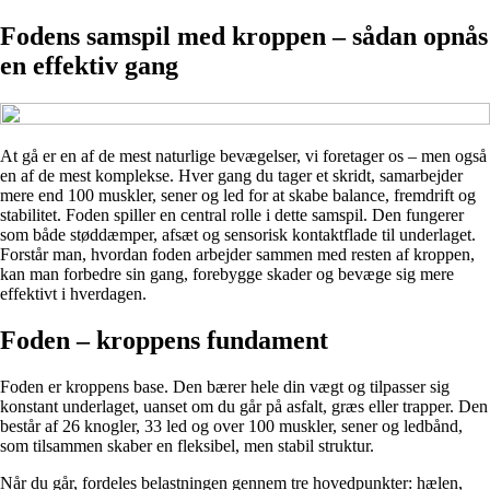
Fodens samspil med kroppen – sådan opnås
en effektiv gang
At gå er en af de mest naturlige bevægelser, vi foretager os – men også
en af de mest komplekse. Hver gang du tager et skridt, samarbejder
mere end 100 muskler, sener og led for at skabe balance, fremdrift og
stabilitet. Foden spiller en central rolle i dette samspil. Den fungerer
som både støddæmper, afsæt og sensorisk kontaktflade til underlaget.
Forstår man, hvordan foden arbejder sammen med resten af kroppen,
kan man forbedre sin gang, forebygge skader og bevæge sig mere
effektivt i hverdagen.
Foden – kroppens fundament
Foden er kroppens base. Den bærer hele din vægt og tilpasser sig
konstant underlaget, uanset om du går på asfalt, græs eller trapper. Den
består af 26 knogler, 33 led og over 100 muskler, sener og ledbånd,
som tilsammen skaber en fleksibel, men stabil struktur.
Når du går, fordeles belastningen gennem tre hovedpunkter: hælen,