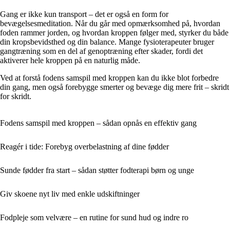
Gang er ikke kun transport – det er også en form for
bevægelsesmeditation. Når du går med opmærksomhed på, hvordan
foden rammer jorden, og hvordan kroppen følger med, styrker du både
din kropsbevidsthed og din balance. Mange fysioterapeuter bruger
gangtræning som en del af genoptræning efter skader, fordi det
aktiverer hele kroppen på en naturlig måde.
Ved at forstå fodens samspil med kroppen kan du ikke blot forbedre
din gang, men også forebygge smerter og bevæge dig mere frit – skridt
for skridt.
Fodens samspil med kroppen – sådan opnås en effektiv gang
Reagér i tide: Forebyg overbelastning af dine fødder
Sunde fødder fra start – sådan støtter fodterapi børn og unge
Giv skoene nyt liv med enkle udskiftninger
Fodpleje som velvære – en rutine for sund hud og indre ro