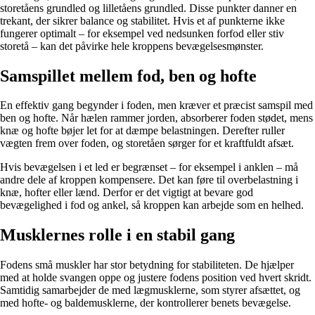
storetåens grundled og lilletåens grundled. Disse punkter danner en
trekant, der sikrer balance og stabilitet. Hvis et af punkterne ikke
fungerer optimalt – for eksempel ved nedsunken forfod eller stiv
storetå – kan det påvirke hele kroppens bevægelsesmønster.
Samspillet mellem fod, ben og hofte
En effektiv gang begynder i foden, men kræver et præcist samspil med
ben og hofte. Når hælen rammer jorden, absorberer foden stødet, mens
knæ og hofte bøjer let for at dæmpe belastningen. Derefter ruller
vægten frem over foden, og storetåen sørger for et kraftfuldt afsæt.
Hvis bevægelsen i et led er begrænset – for eksempel i anklen – må
andre dele af kroppen kompensere. Det kan føre til overbelastning i
knæ, hofter eller lænd. Derfor er det vigtigt at bevare god
bevægelighed i fod og ankel, så kroppen kan arbejde som en helhed.
Musklernes rolle i en stabil gang
Fodens små muskler har stor betydning for stabiliteten. De hjælper
med at holde svangen oppe og justere fodens position ved hvert skridt.
Samtidig samarbejder de med lægmusklerne, som styrer afsættet, og
med hofte- og baldemusklerne, der kontrollerer benets bevægelse.