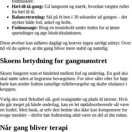
fodmuskler.
Hæl-til-tå-gang:
Gå langsomt og mærk, hvordan vægten ruller
fra hæl til tå.
Balancetræning:
Stå på ét ben i 30 sekunder ad gangen – det
styrker både fod, ankel og hofte.
Fodmassage:
Brug en tennisbold under foden for at løsne
spændinger og øge blodcirkulationen.
Disse øvelser kan udføres dagligt og kræver ingen særligt udstyr. Over
tid vil du opleve, at din gang bliver mere stabil og naturlig.
Skoens betydning for gangmønstret
Skoen fungerer som et bindeled mellem fod og underlag. En god sko
skal støtte uden at begrænse bevægelsen. For stive såler eller for høje
hæle kan ændre fodens naturlige rullebevægelse og skabe ubalance i
kroppen.
Vælg sko med fleksibel sål, god svangstøtte og plads til tæerne. Hvis
du går meget på hårde underlag, kan en let stødabsorberende sål være
en fordel. Men husk, at selv den bedste sko ikke kan kompensere for
svage muskler – derfor bør fodtræning altid være en del af din rutine.
Når gang bliver terapi