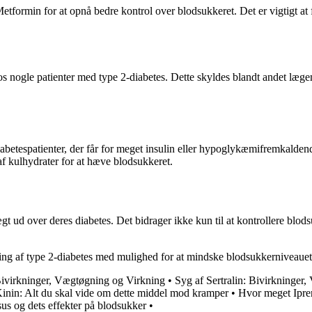
etformin for at opnå bedre kontrol over blodsukkeret. Det er vigtigt 
os nogle patienter med type 2-diabetes. Dette skyldes blandt andet lægem
etespatienter, der får for meget insulin eller hypoglykæmifremkalde
 af kulhydrater for at hæve blodsukkeret.
 ud over deres diabetes. Det bidrager ikke kun til at kontrollere blod
ng af type 2-diabetes med mulighed for at mindske blodsukkerniveauet,
 Bivirkninger, Vægtøgning og Virkning
•
Syg af Sertralin: Bivirkninger
inin: Alt du skal vide om dette middel mod kramper
•
Hvor meget Ipre
us og dets effekter på blodsukker
•