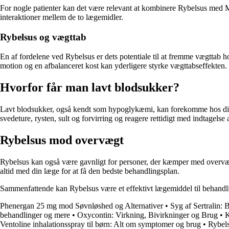
For nogle patienter kan det være relevant at kombinere Rybelsus med M
interaktioner mellem de to lægemidler.
Rybelsus og vægttab
En af fordelene ved Rybelsus er dets potentiale til at fremme vægttab h
motion og en afbalanceret kost kan yderligere styrke vægttabseffekten.
Hvorfor får man lavt blodsukker?
Lavt blodsukker, også kendt som hypoglykæmi, kan forekomme hos diab
svedeture, rysten, sult og forvirring og reagere rettidigt med indtagelse
Rybelsus mod overvægt
Rybelsus kan også være gavnligt for personer, der kæmper med overvægt
altid med din læge for at få den bedste behandlingsplan.
Sammenfattende kan Rybelsus være et effektivt lægemiddel til behandli
Phenergan 25 mg mod Søvnløshed og Alternativer
•
Syg af Sertralin:
behandlinger og mere
•
Oxycontin: Virkning, Bivirkninger og Brug
•
K
Ventoline inhalationsspray til børn: Alt om symptomer og brug
•
Rybels