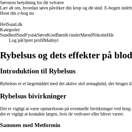
Søvnens betydning for dit velvære
Lær alt om, hvordan søvn påvirker din krop og dit sind. E-bogen indehol
Hent din e-bog nu
HelSund.dk
Kategorier
Sundhed
Sind
Fysisk
Søvn
Kost
Børn
Kvinder
Mænd
Nikotin
Hår
Log på
Opret profil
Mailnyt
Rybelsus og dets effekter på blo
Introduktion til Rybelsus
Rybelsus er et lægemiddel med det aktive stof semaglutid, der bruges ti
Rybelsus bivirkninger
Det er vigtigt at være opmærksom på eventuelle bivirkninger ved brug 
det er vigtigt at kontakte lægen, hvis de vedvarer eller bliver værre.
Sammen med Metformin