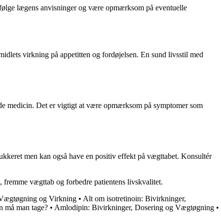
at følge lægens anvisninger og være opmærksom på eventuelle
idlets virkning på appetitten og fordøjelsen. En sund livsstil med
nde medicin. Det er vigtigt at være opmærksom på symptomer som
sukkeret men kan også have en positiv effekt på vægttabet. Konsultér
 fremme vægttab og forbedre patientens livskvalitet.
, Vægtøgning og Virkning
•
Alt om isotretinoin: Bivirkninger,
n må man tage?
•
Amlodipin: Bivirkninger, Dosering og Vægtøgning
•