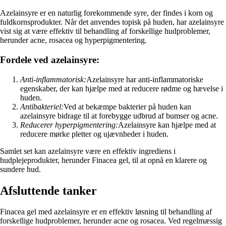
Azelainsyre er en naturlig forekommende syre, der findes i korn og
fuldkornsprodukter. Når det anvendes topisk på huden, har azelainsyre
vist sig at være effektiv til behandling af forskellige hudproblemer,
herunder acne, rosacea og hyperpigmentering.
Fordele ved azelainsyre:
Anti-inflammatorisk:
Azelainsyre har anti-inflammatoriske
egenskaber, der kan hjælpe med at reducere rødme og hævelse i
huden.
Antibakteriel:
Ved at bekæmpe bakterier på huden kan
azelainsyre bidrage til at forebygge udbrud af bumser og acne.
Reducerer hyperpigmentering:
Azelainsyre kan hjælpe med at
reducere mørke pletter og ujævnheder i huden.
Samlet set kan azelainsyre være en effektiv ingrediens i
hudplejeprodukter, herunder Finacea gel, til at opnå en klarere og
sundere hud.
Afsluttende tanker
Finacea gel med azelainsyre er en effektiv løsning til behandling af
forskellige hudproblemer, herunder acne og rosacea. Ved regelmæssig