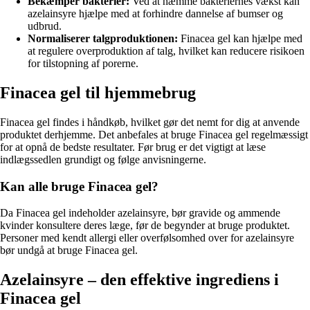
Bekæmper bakterier:
Ved at hæmme bakteriernes vækst kan
azelainsyre hjælpe med at forhindre dannelse af bumser og
udbrud.
Normaliserer talgproduktionen:
Finacea gel kan hjælpe med
at regulere overproduktion af talg, hvilket kan reducere risikoen
for tilstopning af porerne.
Finacea gel til hjemmebrug
Finacea gel findes i håndkøb, hvilket gør det nemt for dig at anvende
produktet derhjemme. Det anbefales at bruge Finacea gel regelmæssigt
for at opnå de bedste resultater. Før brug er det vigtigt at læse
indlægssedlen grundigt og følge anvisningerne.
Kan alle bruge Finacea gel?
Da Finacea gel indeholder azelainsyre, bør gravide og ammende
kvinder konsultere deres læge, før de begynder at bruge produktet.
Personer med kendt allergi eller overfølsomhed over for azelainsyre
bør undgå at bruge Finacea gel.
Azelainsyre – den effektive ingrediens i
Finacea gel